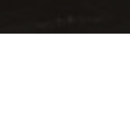
Podczas panel
firmy w Polsce
Prezes Zarząd
wspólnie z Rz
oraz dr
Jaros
analizowali w
panelu był
And
czasie dyskusj
międzynarodowe
firm planujący