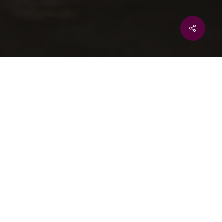
Share
„Prowadzenie
nia 2024 r.,
rz Piątkowski
zką Majewską
arszawie
e. Moderatorem
tkowski w
i
dla polskich
e mimo wyzwań,