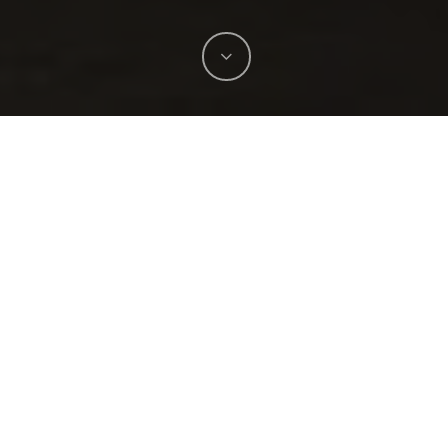
u dyskusyjnego na Campus Polska Przyszłości pt. 
 – bułka z masłem czy pole minowe?” w dniu 28 sierp
u Rady Polskich Przedsiębiorców Globalnych
Grzego
eczniczką Małych i Średnich Przedsiębiorców
Agnies
ławem Bełdowskim
z Szkoły Głównej Handlowej w W
yzwania związane z prowadzeniem biznesu w Polsc
rzej Prendke
, Radny Miasta Poznania. Grzegorz Pią
i szczególną uwagę zwrócił na znaczenie konkurencj
j, systemu ochrony konkurencji oraz efektu skali 
ch ekspansję na rynki globalne. Podkreślił także, ż